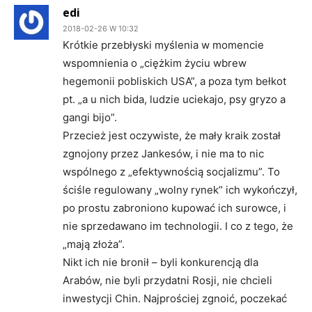
edi
2018-02-26 W 10:32
Krótkie przebłyski myślenia w momencie
wspomnienia o „ciężkim życiu wbrew
hegemonii pobliskich USA”, a poza tym bełkot
pt. „a u nich bida, ludzie uciekajo, psy gryzo a
gangi bijo”.
Przecież jest oczywiste, że mały kraik został
zgnojony przez Jankesów, i nie ma to nic
wspólnego z „efektywnością socjalizmu”. To
ściśle regulowany „wolny rynek” ich wykończył,
po prostu zabroniono kupować ich surowce, i
nie sprzedawano im technologii. I co z tego, że
„mają złoża”.
Nikt ich nie bronił – byli konkurencją dla
Arabów, nie byli przydatni Rosji, nie chcieli
inwestycji Chin. Najprościej zgnoić, poczekać