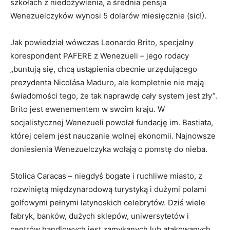
szkołach z niedożywienia, a średnia pensja
Wenezuelczyków wynosi 5 dolarów miesięcznie (sic!).
Jak powiedział wówczas Leonardo Brito, specjalny
korespondent PAFERE z Wenezueli – jego rodacy
„buntują się, chcą ustąpienia obecnie urzędującego
prezydenta Nicolása Maduro, ale kompletnie nie mają
świadomości tego, że tak naprawdę cały system jest zły”.
Brito jest ewenementem w swoim kraju. W
socjalistycznej Wenezueli powołał fundację im. Bastiata,
której celem jest nauczanie wolnej ekonomii. Najnowsze
doniesienia Wenezuelczyka wołają o pomstę do nieba.
Stolica Caracas – niegdyś bogate i ruchliwe miasto, z
rozwiniętą międzynarodową turystyką i dużymi polami
golfowymi pełnymi latynoskich celebrytów. Dziś wiele
fabryk, banków, dużych sklepów, uniwersytetów i
centrów handlowych jest zamykanych lub atakowanych