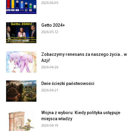
2026-06-05
Getto 2024+
2026-05-12
Zobaczymy renesans za naszego życia… w
Azji!
2026-04-26
Dwie ścieżki państwowości
2026-04-21
Wojna z wyboru: Kiedy polityka ustępuje
miejsca władzy
2026-04-19