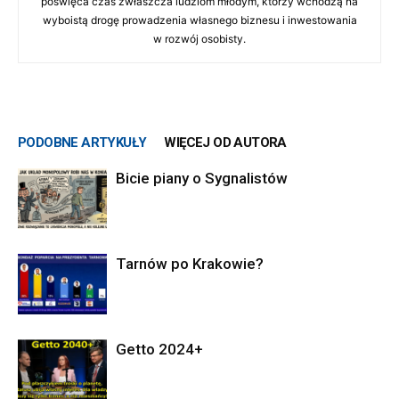
poświęca czas zwłaszcza ludziom młodym, którzy wchodzą na
wyboistą drogę prowadzenia własnego biznesu i inwestowania
w rozwój osobisty.
PODOBNE ARTYKUŁY
WIĘCEJ OD AUTORA
Bicie piany o Sygnalistów
Tarnów po Krakowie?
Getto 2024+