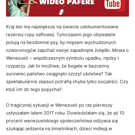
Kraj ten ma największe na świecie udokumentowane
rezerwy ropy naftowej. Tymczasem jego obywatele
polują na bezdomne psy, by mięsem wychudzonych
czworonogów zapchać swoje zapadnięte żołądki. Mowa o
Wenezueli – współczesnym symbolu upadku, nędzy i
rozpaczy. Jak to możliwe, że bogate w bezcenny
surowiec państwo osiągnęło szczyt ubóstwa? Tak
spektakularnie zepsuć potrafią chyba tylko socjaliści. Czy
ktoś ich do tego popycha?
O tragicznej sytuacji w Wenezueli po raz pierwszy
usłyszałam latem 2017 roku. Dowiedziałam się, że aż 10
procent wenezuelskiego społeczeństwa odżywia się
szukając jedzenia na śmietnikach, dzieci mdleją w