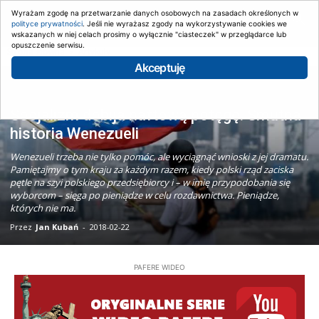
Wyrażam zgodę na przetwarzanie danych osobowych na zasadach określonych w
polityce prywatności
. Jeśli nie wyrażasz zgody na wykorzystywanie cookies we
wskazanych w niej celach prosimy o wyłącznie "ciasteczek" w przeglądarce lub
opuszczenie serwisu.
Strona główna
Artykuły
Akceptuję
Artykuły
Socjalizm dobija naftową potęgę. Smutna
historia Wenezueli
Wenezueli trzeba nie tylko pomóc, ale wyciągnąć wnioski z jej dramatu.
Pamiętajmy o tym kraju za każdym razem, kiedy polski rząd zaciska
pętle na szyi polskiego przedsiębiorcy i – w imię przypodobania się
wyborcom – sięga po pieniądze w celu rozdawnictwa. Pieniądze,
których nie ma.
Przez
Jan Kubań
-
2018-02-22
PAFERE WIDEO