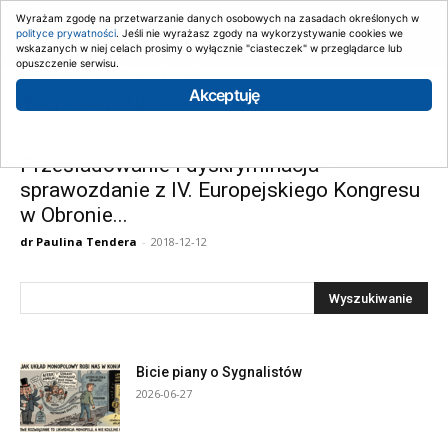
Wyrażam zgodę na przetwarzanie danych osobowych na zasadach określonych w
polityce prywatności
. Jeśli nie wyrażasz zgody na wykorzystywanie cookies we
wskazanych w niej celach prosimy o wyłącznie "ciasteczek" w przeglądarce lub
opuszczenie serwisu.
Strona główna
Tagi
Legutko
Akceptuję
Tag: Legutko
Prześladowanie i dyskryminacja –
sprawozdanie z IV. Europejskiego Kongresu
w Obronie...
dr Paulina Tendera
-
2018-12-12
Bicie piany o Sygnalistów
2026-06-27