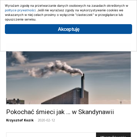
Wyrażam zgodę na przetwarzanie danych osobowych na zasadach określonych w
polityce prywatności
. Jeśli nie wyrażasz zgody na wykorzystywanie cookies we
wskazanych w niej celach prosimy o wyłącznie "ciasteczek" w przeglądarce lub
opuszczenie serwisu.
Strona główna
Tagi
Dania
Akceptuję
Tag: Dania
Pokochać śmieci jak … w Skandynawii
Krzysztof Kozik
-
2020-02-12