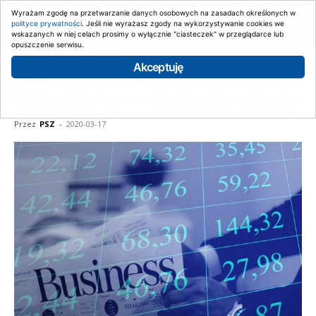
Wyrażam zgodę na przetwarzanie danych osobowych na zasadach określonych w
polityce prywatności
. Jeśli nie wyrażasz zgody na wykorzystywanie cookies we
wskazanych w niej celach prosimy o wyłącznie "ciasteczek" w przeglądarce lub
opuszczenie serwisu.
Strona główna
Artykuły
Akceptuję
Artykuły
Mikrofirmy w czasach zarazy
Przez
PSZ
-
2020-03-17