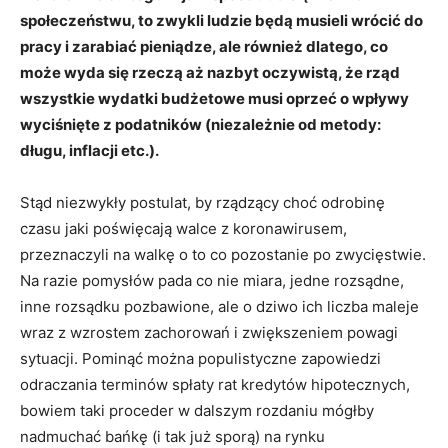
społeczeństwu, to zwykli ludzie będą musieli wrócić do
pracy i zarabiać pieniądze, ale również dlatego, co
może wyda się rzeczą aż nazbyt oczywistą, że rząd
wszystkie wydatki budżetowe musi oprzeć o wpływy
wyciśnięte z podatników (niezależnie od metody:
długu, inflacji etc.).
Stąd niezwykły postulat, by rządzący choć odrobinę
czasu jaki poświęcają walce z koronawirusem,
przeznaczyli na walkę o to co pozostanie po zwycięstwie.
Na razie pomysłów pada co nie miara, jedne rozsądne,
inne rozsądku pozbawione, ale o dziwo ich liczba maleje
wraz z wzrostem zachorowań i zwiększeniem powagi
sytuacji. Pominąć można populistyczne zapowiedzi
odraczania terminów spłaty rat kredytów hipotecznych,
bowiem taki proceder w dalszym rozdaniu mógłby
nadmuchać bańkę (i tak już sporą) na rynku