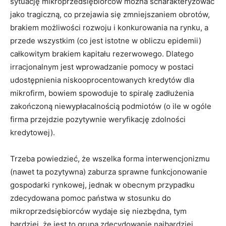
sytuację mikroprzedsiębiorców można scharakteryzować
jako tragiczną, co przejawia się zmniejszaniem obrotów,
brakiem możliwości rozwoju i konkurowania na rynku, a
przede wszystkim (co jest istotne w obliczu epidemii)
całkowitym brakiem kapitału rezerwowego. Dlatego
irracjonalnym jest wprowadzanie pomocy w postaci
udostępnienia niskooprocentowanych kredytów dla
mikrofirm, bowiem spowoduje to spiralę zadłużenia
zakończoną niewypłacalnością podmiotów (o ile w ogóle
firma przejdzie pozytywnie weryfikację zdolności
kredytowej).
Trzeba powiedzieć, że wszelka forma interwencjonizmu
(nawet ta pozytywna) zaburza sprawne funkcjonowanie
gospodarki rynkowej, jednak w obecnym przypadku
zdecydowana pomoc państwa w stosunku do
mikroprzedsiębiorców wydaje się niezbędna, tym
bardziej, że jest to grupa zdecydowanie najbardziej