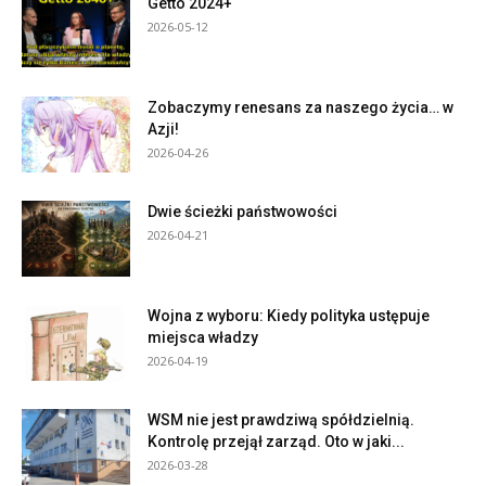
Getto 2024+
2026-05-12
Zobaczymy renesans za naszego życia… w
Azji!
2026-04-26
Dwie ścieżki państwowości
2026-04-21
Wojna z wyboru: Kiedy polityka ustępuje
miejsca władzy
2026-04-19
WSM nie jest prawdziwą spółdzielnią.
Kontrolę przejął zarząd. Oto w jaki...
2026-03-28