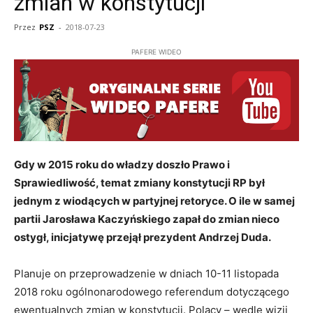
zmian w konstytucji
Przez
PSZ
-
2018-07-23
PAFERE WIDEO
Gdy w 2015 roku do władzy doszło Prawo i
Sprawiedliwość, temat zmiany konstytucji RP był
jednym z wiodących w partyjnej retoryce. O ile w samej
partii Jarosława Kaczyńskiego zapał do zmian nieco
ostygł, inicjatywę przejął prezydent Andrzej Duda.
Planuje on przeprowadzenie w dniach 10-11 listopada
2018 roku ogólnonarodowego referendum dotyczącego
ewentualnych zmian w konstytucji. Polacy – wedle wizji