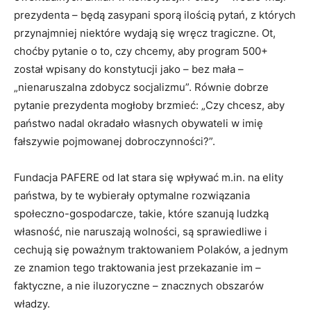
prezydenta – będą zasypani sporą ilością pytań, z których
przynajmniej niektóre wydają się wręcz tragiczne. Ot,
choćby pytanie o to, czy chcemy, aby program 500+
został wpisany do konstytucji jako – bez mała –
„nienaruszalna zdobycz socjalizmu”. Równie dobrze
pytanie prezydenta mogłoby brzmieć: „Czy chcesz, aby
państwo nadal okradało własnych obywateli w imię
fałszywie pojmowanej dobroczynności?”.
Fundacja PAFERE od lat stara się wpływać m.in. na elity
państwa, by te wybierały optymalne rozwiązania
społeczno-gospodarcze, takie, które szanują ludzką
własność, nie naruszają wolności, są sprawiedliwe i
cechują się poważnym traktowaniem Polaków, a jednym
ze znamion tego traktowania jest przekazanie im –
faktyczne, a nie iluzoryczne – znacznych obszarów
władzy.