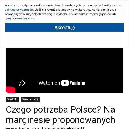
Wyrażam zgodę na przetwarzanie danych osobowych na zasadach określonych w
polityce prywatności
. Jeśli nie wyrażasz zgody na wykorzystywanie cookies we
wskazanych w niej celach prosimy o wyłącznie "ciasteczek" w przeglądarce lub
opuszczenie serwisu.
Strona główna
WAŻNE
Akceptuję
WAŻNE
Wiadomości
Czego potrzeba Polsce? Na
marginesie proponowanych