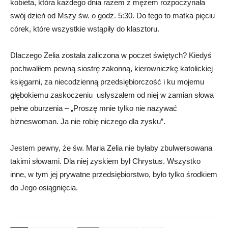
kobieta, która każdego dnia razem z mężem rozpoczynała
swój dzień od Mszy św. o godz. 5:30. Do tego to matka pięciu
córek, które wszystkie wstąpiły do klasztoru.
Dlaczego Zelia została zaliczona w poczet świętych? Kiedyś
pochwaliłem pewną siostrę zakonną, kierowniczkę katolickiej
księgarni, za niecodzienną przedsiębiorczość i ku mojemu
głębokiemu zaskoczeniu usłyszałem od niej w zamian słowa
pełne oburzenia – „Proszę mnie tylko nie nazywać
bizneswoman. Ja nie robię niczego dla zysku”.
Jestem pewny, że św. Maria Zelia nie byłaby zbulwersowana
takimi słowami. Dla niej zyskiem był Chrystus. Wszystko
inne, w tym jej prywatne przedsiębiorstwo, było tylko środkiem
do Jego osiągnięcia.