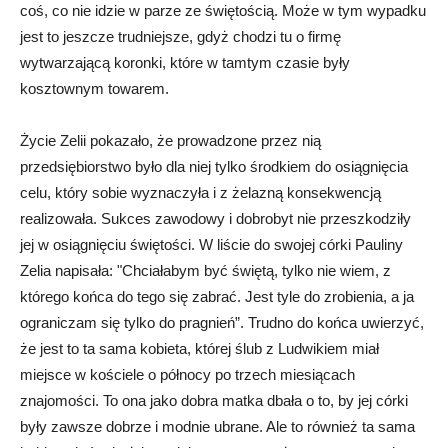
coś, co nie idzie w parze ze świętością. Może w tym wypadku
jest to jeszcze trudniejsze, gdyż chodzi tu o firmę
wytwarzającą koronki, które w tamtym czasie były
kosztownym towarem.
Życie Zelii pokazało, że prowadzone przez nią
przedsiębiorstwo było dla niej tylko środkiem do osiągnięcia
celu, który sobie wyznaczyła i z żelazną konsekwencją
realizowała. Sukces zawodowy i dobrobyt nie przeszkodziły
jej w osiągnięciu świętości. W liście do swojej córki Pauliny
Zelia napisała: "Chciałabym być świętą, tylko nie wiem, z
którego końca do tego się zabrać. Jest tyle do zrobienia, a ja
ograniczam się tylko do pragnień”. Trudno do końca uwierzyć,
że jest to ta sama kobieta, której ślub z Ludwikiem miał
miejsce w kościele o północy po trzech miesiącach
znajomości. To ona jako dobra matka dbała o to, by jej córki
były zawsze dobrze i modnie ubrane. Ale to również ta sama