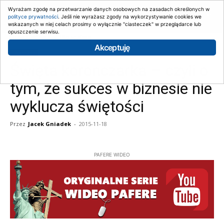
Wyrażam zgodę na przetwarzanie danych osobowych na zasadach określonych w
polityce prywatności
. Jeśli nie wyrażasz zgody na wykorzystywanie cookies we
wskazanych w niej celach prosimy o wyłącznie "ciasteczek" w przeglądarce lub
opuszczenie serwisu.
Strona główna
Blogosfera
Akceptuję
Blogosfera
Święta koronczarka – czyli o
tym, że sukces w biznesie nie
wyklucza świętości
Przez
Jacek Gniadek
-
2015-11-18
PAFERE WIDEO