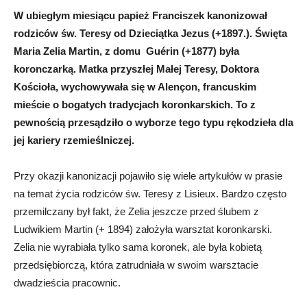
W ubiegłym miesiącu papież Franciszek kanonizował
rodziców św. Teresy od Dzieciątka Jezus (+1897.). Święta
Maria Zelia Martin, z domu Guérin (+1877) była
koronczarką. Matka przyszłej Małej Teresy, Doktora
Kościoła, wychowywała się w Alençon, francuskim
mieście o bogatych tradycjach koronkarskich. To z
pewnością przesądziło o wyborze tego typu rękodzieła dla
jej kariery rzemieślniczej.
Przy okazji kanonizacji pojawiło się wiele artykułów w prasie
na temat życia rodziców św. Teresy z Lisieux. Bardzo często
przemilczany był fakt, że Zelia jeszcze przed ślubem z
Ludwikiem Martin (+ 1894) założyła warsztat koronkarski.
Zelia nie wyrabiała tylko sama koronek, ale była kobietą
przedsiębiorczą, która zatrudniała w swoim warsztacie
dwadzieścia pracownic.