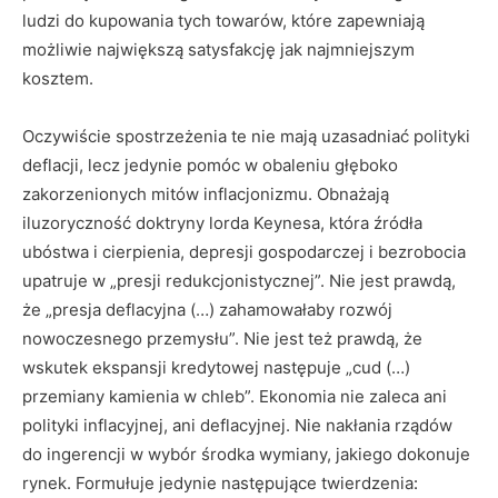
ludzi do kupowania tych towarów, które zapewniają
możliwie największą satysfakcję jak najmniejszym
kosztem.
Oczywiście spostrzeżenia te nie mają uzasadniać polityki
deflacji, lecz jedynie pomóc w obaleniu głęboko
zakorzenionych mitów inflacjonizmu. Obnażają
iluzoryczność doktryny lorda Keynesa, która źródła
ubóstwa i cierpienia, depresji gospodarczej i bezrobocia
upatruje w „presji redukcjonistycznej”. Nie jest prawdą,
że „presja deflacyjna (…) zahamowałaby rozwój
nowoczesnego przemysłu”. Nie jest też prawdą, że
wskutek ekspansji kredytowej następuje „cud (…)
przemiany kamienia w chleb”. Ekonomia nie zaleca ani
polityki inflacyjnej, ani deflacyjnej. Nie nakłania rządów
do ingerencji w wybór środka wymiany, jakiego dokonuje
rynek. Formułuje jedynie następujące twierdzenia
: