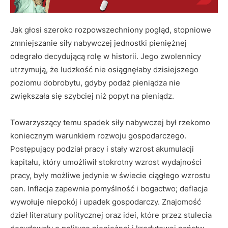
Jak głosi szeroko rozpowszechniony pogląd, stopniowe
zmniejszanie siły nabywczej jednostki pieniężnej
odegrało decydującą rolę w historii. Jego zwolennicy
utrzymują, że ludzkość nie osiągnęłaby dzisiejszego
poziomu dobrobytu, gdyby podaż pieniądza nie
zwiększała się szybciej niż popyt na pieniądz.
Towarzyszący temu spadek siły nabywczej był rzekomo
koniecznym warunkiem rozwoju gospodarczego.
Postępujący podział pracy i stały wzrost akumulacji
kapitału, który umożliwił stokrotny wzrost wydajności
pracy, były możliwe jedynie w świecie ciągłego wzrostu
cen. Inflacja zapewnia pomyślność i bogactwo; deflacja
wywołuje niepokój i upadek gospodarczy. Znajomość
dzieł literatury politycznej oraz idei, które przez stulecia