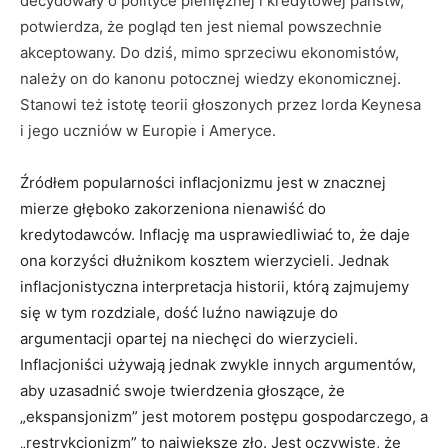
decydowały o polityce pieniężnej i kredytowej państw,
potwierdza, że pogląd ten jest niemal powszechnie
akceptowany. Do dziś, mimo sprzeciwu ekonomistów,
należy on do kanonu potocznej wiedzy ekonomicznej.
Stanowi też istotę teorii głoszonych przez lorda Keynesa
i jego uczniów w Europie i Ameryce.
Źródłem popularności inflacjonizmu jest w znacznej
mierze głęboko zakorzeniona nienawiść do
kredytodawców. Inflację ma usprawiedliwiać to, że daje
ona korzyści dłużnikom kosztem wierzycieli. Jednak
inflacjonistyczna interpretacja historii, którą zajmujemy
się w tym rozdziale, dość luźno nawiązuje do
argumentacji opartej na niechęci do wierzycieli.
Inflacjoniści używają jednak zwykle innych argumentów,
aby uzasadnić swoje twierdzenia głoszące, że
„ekspansjonizm” jest motorem postępu gospodarczego, a
„restrykcjonizm” to największe zło. Jest oczywiste, że