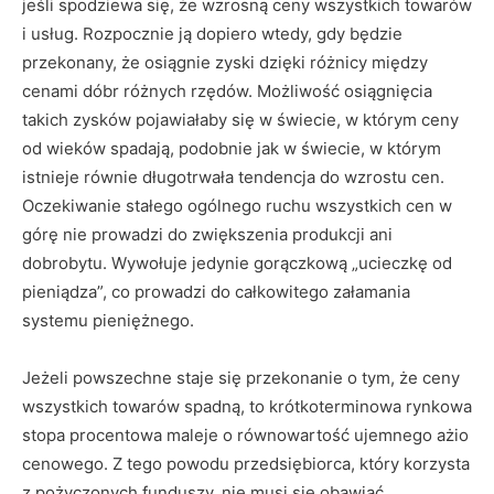
jeśli spodziewa się, że wzrosną ceny wszystkich towarów
i usług. Rozpocznie ją dopiero wtedy, gdy będzie
przekonany, że osiągnie zyski dzięki różnicy między
cenami dóbr różnych rzędów. Możliwość osiągnięcia
takich zysków pojawiałaby się w świecie, w którym ceny
od wieków spadają, podobnie jak w świecie, w którym
istnieje równie długotrwała tendencja do wzrostu cen.
Oczekiwanie stałego ogólnego ruchu wszystkich cen w
górę nie prowadzi do zwiększenia produkcji ani
dobrobytu. Wywołuje jedynie gorączkową „ucieczkę od
pieniądza”, co prowadzi do całkowitego załamania
systemu pieniężnego.
Jeżeli powszechne staje się przekonanie o tym, że ceny
wszystkich towarów spadną, to krótkoterminowa rynkowa
stopa procentowa maleje o równowartość ujemnego ażio
cenowego. Z tego powodu przedsiębiorca, który korzysta
z pożyczonych funduszy, nie musi się obawiać