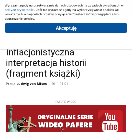
Wyrażam zgodę na przetwarzanie danych osobowych na zasadach określonych w
polityce prywatności
. Jeśli nie wyrażasz zgody na wykorzystywanie cookies we
wskazanych w niej celach prosimy o wyłącznie "ciasteczek" w przeglądarce lub
opuszczenie serwisu.
Strona główna
Artykuły
Akceptuję
Artykuły
Książki
Ludzkie działanie:
Inflacjonistyczna
interpretacja historii
(fragment książki)
Przez
Ludwig von Mises
-
2011-01-01
PAFERE WIDEO