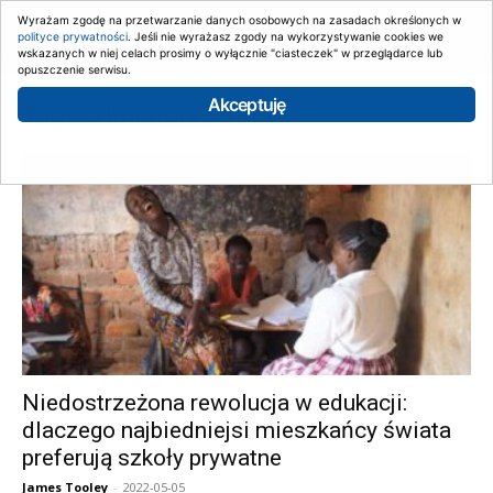
Wyrażam zgodę na przetwarzanie danych osobowych na zasadach określonych w
polityce prywatności
. Jeśli nie wyrażasz zgody na wykorzystywanie cookies we
wskazanych w niej celach prosimy o wyłącznie "ciasteczek" w przeglądarce lub
opuszczenie serwisu.
Strona główna
Tagi
Szkoła prywatna
Akceptuję
Tag: szkoła prywatna
Niedostrzeżona rewolucja w edukacji:
dlaczego najbiedniejsi mieszkańcy świata
preferują szkoły prywatne
James Tooley
-
2022-05-05