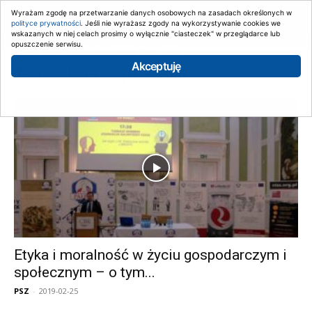
Wyrażam zgodę na przetwarzanie danych osobowych na zasadach określonych w
polityce prywatności
. Jeśli nie wyrażasz zgody na wykorzystywanie cookies we
wskazanych w niej celach prosimy o wyłącznie "ciasteczek" w przeglądarce lub
opuszczenie serwisu.
Strona główna
Tagi
Sylwia Szymańska
Akceptuję
Tag: Sylwia Szymańska
Etyka i moralność w życiu gospodarczym i
społecznym – o tym...
PSZ
-
2019-02-25