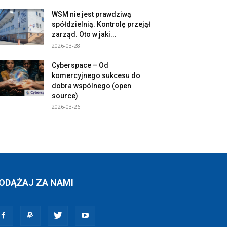
WSM nie jest prawdziwą
spółdzielnią. Kontrolę przejął
zarząd. Oto w jaki...
2026-03-28
Cyberspace – Od
komercyjnego sukcesu do
dobra wspólnego (open
source)
2026-03-26
ODĄŻAJ ZA NAMI