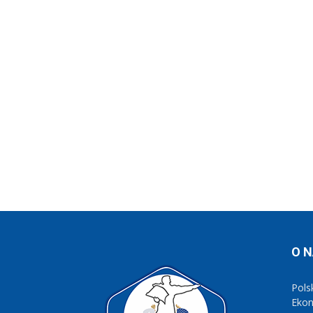
O 
Pols
Eko