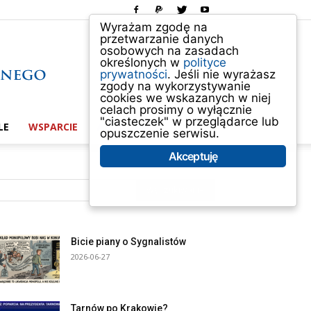
Wyrażam zgodę na
przetwarzanie danych
osobowych na zasadach
określonych w
polityce
prywatności
. Jeśli nie wyrażasz
zgody na wykorzystywanie
cookies we wskazanych w niej
celach prosimy o wyłącznie
"ciasteczek" w przeglądarce lub
LE
WSPARCIE
ABOUT US
opuszczenie serwisu.
Akceptuję
Bicie piany o Sygnalistów
2026-06-27
Tarnów po Krakowie?