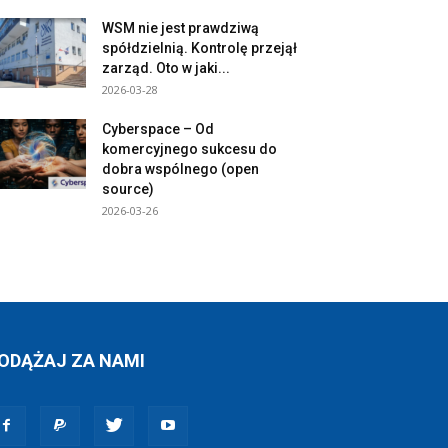
WSM nie jest prawdziwą
spółdzielnią. Kontrolę przejął
zarząd. Oto w jaki...
2026-03-28
Cyberspace – Od
komercyjnego sukcesu do
dobra wspólnego (open
source)
2026-03-26
ODĄŻAJ ZA NAMI