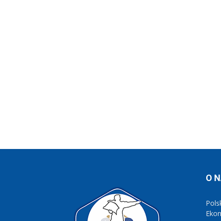
O 
Pols
Eko