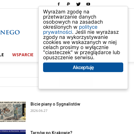
Wyrażam zgodę na
przetwarzanie danych
osobowych na zasadach
określonych w
polityce
prywatności
. Jeśli nie wyrażasz
zgody na wykorzystywanie
cookies we wskazanych w niej
celach prosimy o wyłącznie
"ciasteczek" w przeglądarce lub
LE
WSPARCIE
ABOUT US
opuszczenie serwisu.
Akceptuję
Bicie piany o Sygnalistów
2026-06-27
Tarnów po Krakowie?