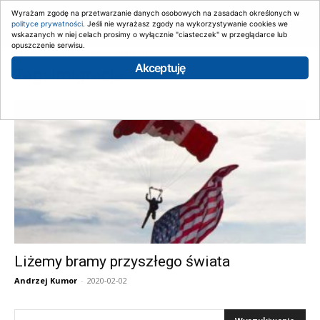
Wyrażam zgodę na przetwarzanie danych osobowych na zasadach określonych w
polityce prywatności
. Jeśli nie wyrażasz zgody na wykorzystywanie cookies we
wskazanych w niej celach prosimy o wyłącznie "ciasteczek" w przeglądarce lub
opuszczenie serwisu.
Strona główna
Tagi
Imigracja
Akceptuję
Tag: imigracja
Liżemy bramy przyszłego świata
Andrzej Kumor
-
2020-02-02