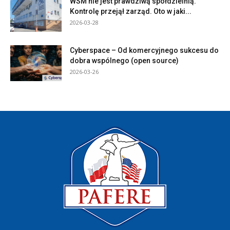
WSM nie jest prawdziwą spółdzielnią.
Kontrolę przejął zarząd. Oto w jaki...
2026-03-28
Cyberspace – Od komercyjnego sukcesu do
dobra wspólnego (open source)
2026-03-26