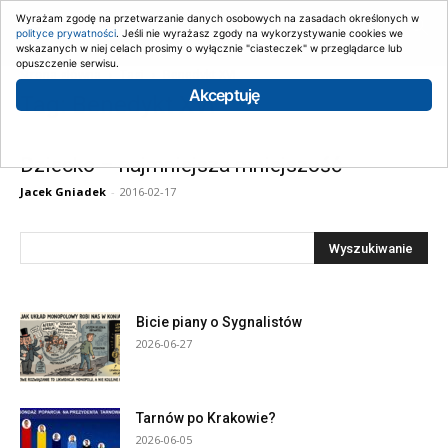
Wyrażam zgodę na przetwarzanie danych osobowych na zasadach określonych w
polityce prywatności
. Jeśli nie wyrażasz zgody na wykorzystywanie cookies we
wskazanych w niej celach prosimy o wyłącznie "ciasteczek" w przeglądarce lub
opuszczenie serwisu.
Strona główna
Tagi
Benedykt XVI
Akceptuję
Tag: Benedykt XVI
Dziecko – najmniejsza mniejszość
Jacek Gniadek
-
2016-02-17
Bicie piany o Sygnalistów
2026-06-27
Tarnów po Krakowie?
2026-06-05