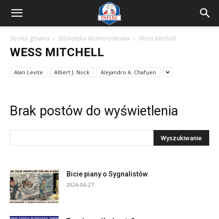
Strona główna
Biblioteka Wolnorynkowa
Wess Mitchell
WESS MITCHELL
Alan Levite
Albert J. Nock
Alejandro A. Chafuen
Brak postów do wyświetlenia
Bicie piany o Sygnalistów
2026-06-27