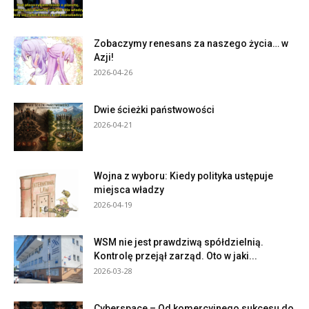
Zobaczymy renesans za naszego życia… w
Azji!
2026-04-26
Dwie ścieżki państwowości
2026-04-21
Wojna z wyboru: Kiedy polityka ustępuje
miejsca władzy
2026-04-19
WSM nie jest prawdziwą spółdzielnią.
Kontrolę przejął zarząd. Oto w jaki...
2026-03-28
Cyberspace – Od komercyjnego sukcesu do