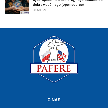
dobra wspólnego (open source)
2026-03-26
O NAS