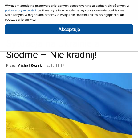
Wyrażam zgodę na przetwarzanie danych osobowych na zasadach określonych w
polityce prywatności
. Jeśli nie wyrażasz zgody na wykorzystywanie cookies we
wskazanych w niej celach prosimy o wyłącznie "ciasteczek" w przeglądarce lub
opuszczenie serwisu.
Strona główna
Artykuły
Akceptuję
Artykuły
Sytuacja na Ukrainie a
Siódme – Nie kradnij!
Przez
Michal Kozak
-
2016-11-17