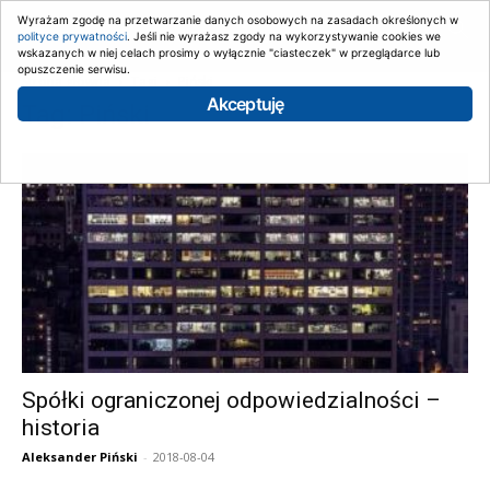
Wyrażam zgodę na przetwarzanie danych osobowych na zasadach określonych w
polityce prywatności
. Jeśli nie wyrażasz zgody na wykorzystywanie cookies we
wskazanych w niej celach prosimy o wyłącznie "ciasteczek" w przeglądarce lub
opuszczenie serwisu.
Strona główna
Tagi
Piński
Akceptuję
Tag: Piński
Spółki ograniczonej odpowiedzialności –
historia
Aleksander Piński
-
2018-08-04