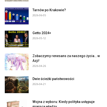
Tarnów po Krakowie?
2026-06-05
Getto 2024+
2026-05-12
Zobaczymy renesans za naszego życia… w
Azji!
2026-04-26
Dwie ścieżki państwowości
2026-04-21
Wojna z wyboru: Kiedy polityka ustępuje
miejsca władzy