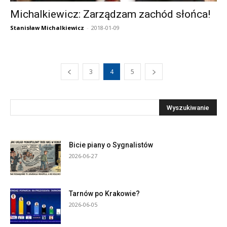
Michalkiewicz: Zarządzam zachód słońca!
Stanisław Michalkiewicz
-
2018-01-09
3
4
5
Bicie piany o Sygnalistów
2026-06-27
Tarnów po Krakowie?
2026-06-05