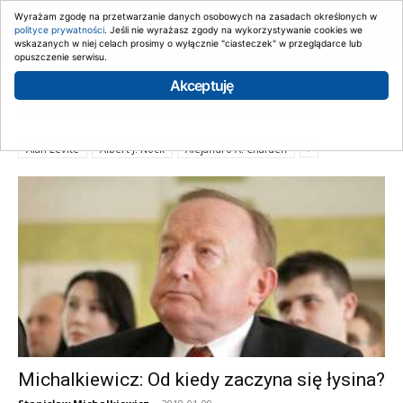
Wyrażam zgodę na przetwarzanie danych osobowych na zasadach określonych w
polityce prywatności
. Jeśli nie wyrażasz zgody na wykorzystywanie cookies we
wskazanych w niej celach prosimy o wyłącznie "ciasteczek" w przeglądarce lub
opuszczenie serwisu.
Strona główna
Biblioteka Wolnorynkowa
Stanisław Michalkiewicz
Akceptuję
Strona 4
STANISŁAW MICHALKIEWICZ
Alan Levite
Albert J. Nock
Alejandro A. Chafuen
Michalkiewicz: Od kiedy zaczyna się łysina?